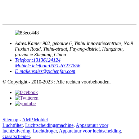
Adres:
Kamer 902, gebouw 6, Yinhu-innovatiecentrum, No.9
Fuxian Road, Yinhu-straat, Fuyang-district, Hangzhou,
provincie Zhejiang, China
Telefoon:
13136124124
Mobiele telefoon:
0571-63277856
E-mailen
sales@zjchenfan.com
© Copyright - 2010-2023 : Alle rechten voorbehouden.
Sitemap
-
AMP Mobiel
Luchtfilter
,
Luchtscheidingsmachine
,
Apparatuur voor
luchtzuivering
,
Luchtdroger
,
Apparatuur voor luchtscheiding
,
Gasafscheider
,